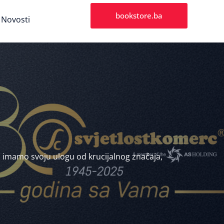
bookstore.ba
Novosti
cu imamo svoju ulogu od krucijalnog značaja,