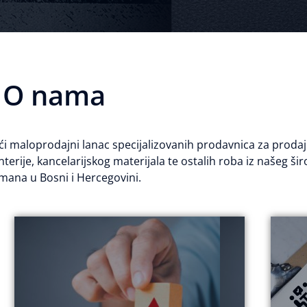
O
nama
 maloprodajni lanac specijalizovanih prodavnica za prodaju
erije, kancelarijskog materijala te ostalih roba iz našeg ši
mana u Bosni i Hercegovini.
VAŠ PRVI, PRAVI IZBOR.
cijena proizvoda iz ponude želimo biti
lider. Nudeći ekvivalent kvaliteta i
sve zahtjeve kupaca postati tržišni