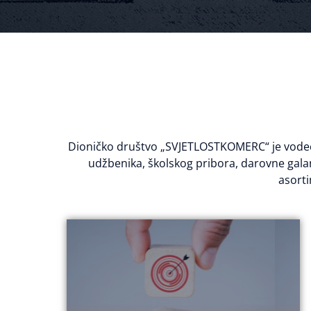
Dioničko društvo „SVJETLOSTKOMERC“ je vodeći
udžbenika, školskog pribora, darovne galant
asorti
besprijekornu posvećenost poslu.
usluge, potencirajući prevashodno
razmjenjujući znanja, iskustva, ideje i