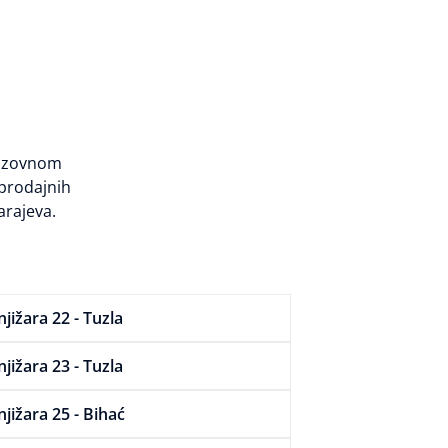
razovnom
oprodajnih
arajeva.
njižara 22 - Tuzla
njižara 23 - Tuzla
njižara 25 - Bihać