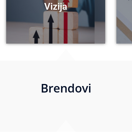
prateći trendove i odgovarajući na
Vizija
dugogodišnju tradiciju svoga imena,
„Svjetlostkomerc“ d.d. će njegujući
Vizija
Brendovi