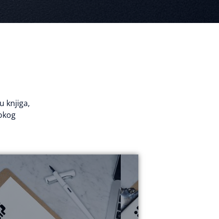
 knjiga,
rokog
razvoj Svjetlostkomerca d.d.
pošten tim kojem će imperativ biti
predan, kompetentan, motiviran i