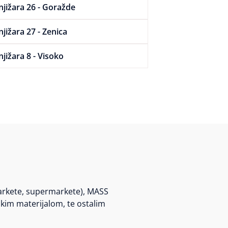
njižara 26 - Goražde
njižara 27 - Zenica
njižara 8 - Visoko
markete, supermarkete), MASS
jskim materijalom, te ostalim