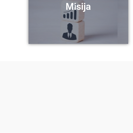
Misija
Gradimo put uspjeha nesebično
Misija