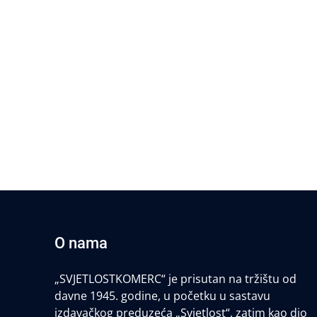
O nama
„SVJETLOSTKOMERC“ je prisutan na tržištu od
davne 1945. godine, u početku u sastavu
izdavačkog preduzeća „Svjetlost“, zatim kao dio