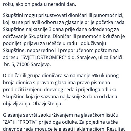
roku, ako on pada u neradni dan.
Skupštini mogu prisustvovati dioničari ili punomoćnici,
koji su se prijavili odboru za glasanje prije početka rada
Skupštine najkasnije 3 dana prije dana određenog za
održavanje Skupštine. Dioničar ili punomoćnik dužan je
podnijeti prijavu za učešće u radu i odlučivanju
Skupštine, neposredno ili preporučenom poštom na
adresu: “SVJETLOSTKOMERC” d.d. Sarajevo, ulica Bačići
br. 5, 71000 Sarajevo.
Dioničar ili grupa dioničara sa najmanje 5% ukupnog
broja dionica s pravom glasa ima pravo pismeno
predložiti izmjenu dnevnog reda i prijedloga odluka
Skupštine koja je sazvana najkasnije 8 dana od dana
objavljivanja Obavještenja.
Glasanje se vrši zaokurživanjem na glasačkom listiću
“ZA” ili “PROTIV” prijedloga odluke. Za pojedine tačke
dnevnog reda moguće je glasati i aklamacijom. Rezultat