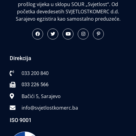
prošlog vijeka u sklopu SOUR „Svjetlost“. Od
početka devedesetih SVJETLOSTKOMERC d.d.
Sarajevo egzistira kao samostalno preduzeće.
Direkcija
033 200 840
033 226 566
Bačići 5, Sarajevo
info@svjetlostkomerc.ba
ISO 9001