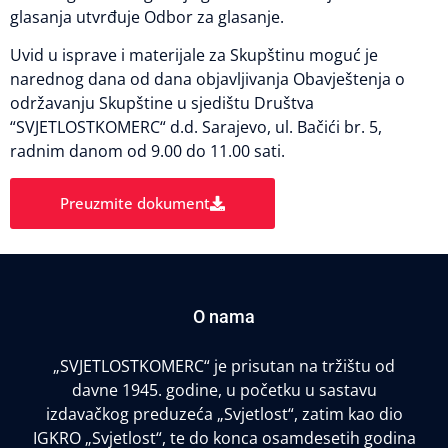
glasanja utvrđuje Odbor za glasanje.
Uvid u isprave i materijale za Skupštinu moguć je
narednog dana od dana objavljivanja Obavještenja o
održavanju Skupštine u sjedištu Društva
“SVJETLOSTKOMERC“ d.d. Sarajevo, ul. Bačići br. 5,
radnim danom od 9.00 do 11.00 sati.
Preuzmite dokument
O nama
„SVJETLOSTKOMERC“ je prisutan na tržištu od
davne 1945. godine, u početku u sastavu
izdavačkog preduzeća „Svjetlost“, zatim kao dio
IGKRO „Svjetlost“, te do konca osamdesetih godina