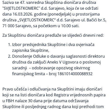
Saziva se 47. vanredna Skupština dioničara društva
˝SVJETLOSTKOMERC˝ d.d. Sarajevo, koja će se održati
dana 16.03.2026. godine (ponedjeljak) u prostorijama
društva „SVJETLOSTKOMERC“ d.d. Sarajevo ul. Bačići br.5,
71 000 Sarajevo, sa početkom u 10.00 sati.
Za Skupštinu dioničara predlaže se slijedeći dnevni red:
Izbor predsjednika Skupštine i dva ovjerivača
zapisnika Skupštine,
Donošenje Odluke o davanju saglasnosti direktoru
društva da zaključi Aneks V Ugovora o poslovnoj
saradnji – odobravanje opozivog okvirnog
finansijskog limita – broj 1861014000088932
Pravo učešća i odlučivanja na Skupštini imaju dioničari
koji se na listi dioničara kod Registra vrijednosnih papira
u FBiH nalaze 30 dana prije datuma održavanja
Skupštine ili posljednjeg radnog dana koji prethodi tom