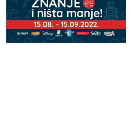
Svjetlostkomerc i Pomozi.ba
u kampanji „Srcem za