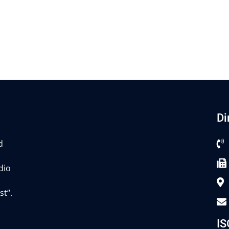
Di
d
dio
st“.
IS