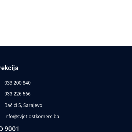
rekcija
033 200 840
033 226 566
Bačići 5, Sarajevo
info@svjetlostkomerc.ba
O 9001